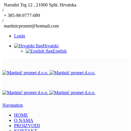
Narodni Trg 12 , 21000 Split, Hrvatska
/
+ 385-98-9777-089
/
martinicpromet@hotmail.com
Login
Hrvatski
English
Navigation
HOME
O NAMA
PROIZVODI
KONTAKT