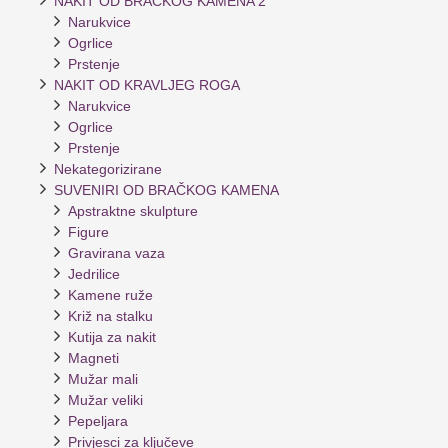
NAKIT OD BRAČKOG KAMENA 2
Narukvice
Ogrlice
Prstenje
NAKIT OD KRAVLJEG ROGA
Narukvice
Ogrlice
Prstenje
Nekategorizirane
SUVENIRI OD BRAČKOG KAMENA
Apstraktne skulpture
Figure
Gravirana vaza
Jedrilice
Kamene ruže
Križ na stalku
Kutija za nakit
Magneti
Mužar mali
Mužar veliki
Pepeljara
Privjesci za ključeve