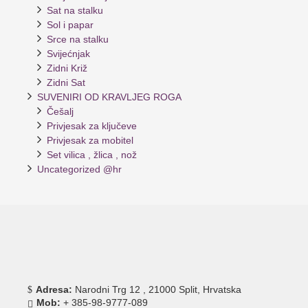
Sat na stalku
Sol i papar
Srce na stalku
Svijećnjak
Zidni Križ
Zidni Sat
SUVENIRI OD KRAVLJEG ROGA
Češalj
Privjesak za ključeve
Privjesak za mobitel
Set vilica , žlica , nož
Uncategorized @hr
Adresa:
Narodni Trg 12 , 21000 Split, Hrvatska
Mob:
+ 385-98-9777-089