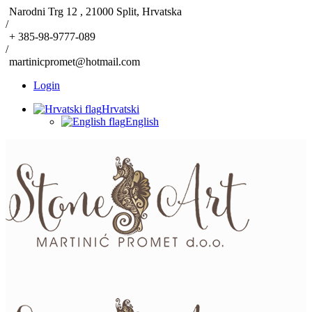
Narodni Trg 12 , 21000 Split, Hrvatska
/
+ 385-98-9777-089
/
martinicpromet@hotmail.com
Login
Hrvatski
English