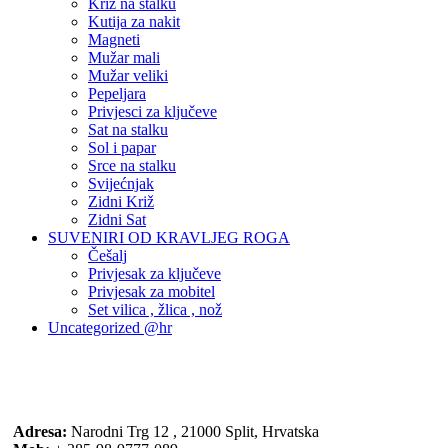
Križ na stalku
Kutija za nakit
Magneti
Mužar mali
Mužar veliki
Pepeljara
Privjesci za ključeve
Sat na stalku
Sol i papar
Srce na stalku
Svijećnjak
Zidni Križ
Zidni Sat
SUVENIRI OD KRAVLJEG ROGA
Češalj
Privjesak za ključeve
Privjesak za mobitel
Set vilica , žlica , nož
Uncategorized @hr
Adresa:
Narodni Trg 12 , 21000 Split, Hrvatska