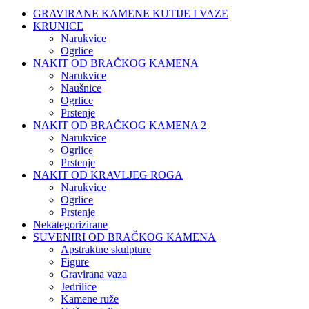
GRAVIRANE KAMENE KUTIJE I VAZE
KRUNICE
Narukvice
Ogrlice
NAKIT OD BRAČKOG KAMENA
Narukvice
Naušnice
Ogrlice
Prstenje
NAKIT OD BRAČKOG KAMENA 2
Narukvice
Ogrlice
Prstenje
NAKIT OD KRAVLJEG ROGA
Narukvice
Ogrlice
Prstenje
Nekategorizirane
SUVENIRI OD BRAČKOG KAMENA
Apstraktne skulpture
Figure
Gravirana vaza
Jedrilice
Kamene ruže