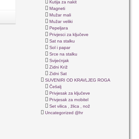
Kutija za nakit
Magneti
Mužar mali
Mužar veliki
Pepeljara
Privjesci za ključeve
Sat na stalku
Sol i papar
Srce na stalku
Svijećnjak
Zidni Križ
Zidni Sat
SUVENIRI OD KRAVLJEG ROGA
Češalj
Privjesak za ključeve
Privjesak za mobitel
Set vilica , žlica , nož
Uncategorized @hr