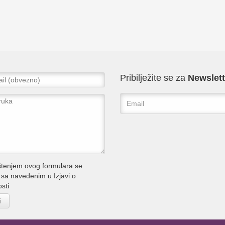
Pribilježite se za
Newslett
štenjem ovog formulara se
e sa navedenim u
Izjavi o
osti