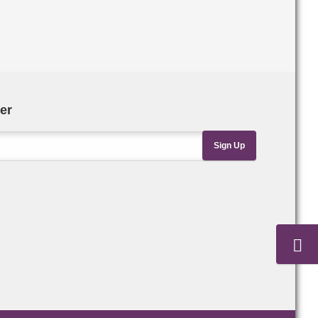
er
Sign Up