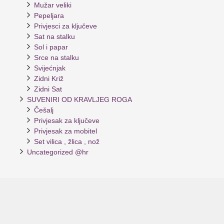
Mužar veliki
Pepeljara
Privjesci za ključeve
Sat na stalku
Sol i papar
Srce na stalku
Svijećnjak
Zidni Križ
Zidni Sat
SUVENIRI OD KRAVLJEG ROGA
Češalj
Privjesak za ključeve
Privjesak za mobitel
Set vilica , žlica , nož
Uncategorized @hr