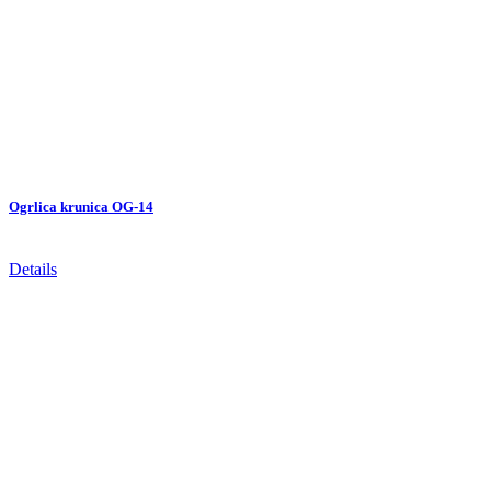
Ogrlica krunica OG-14
Details