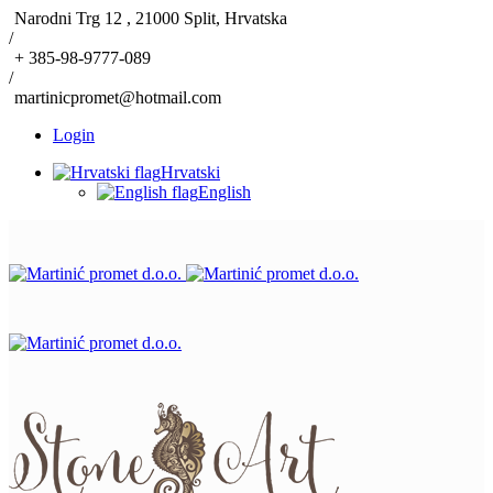
Narodni Trg 12 , 21000 Split, Hrvatska
/
+ 385-98-9777-089
/
martinicpromet@hotmail.com
Login
Hrvatski
English