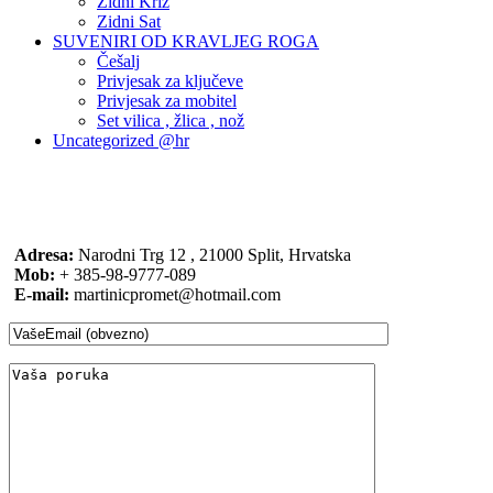
Zidni Križ
Zidni Sat
SUVENIRI OD KRAVLJEG ROGA
Češalj
Privjesak za ključeve
Privjesak za mobitel
Set vilica , žlica , nož
Uncategorized @hr
Adresa:
Narodni Trg 12 , 21000 Split, Hrvatska
Mob:
+ 385-98-9777-089
E-mail:
martinicpromet@hotmail.com