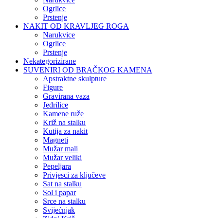
Ogrlice
Prstenje
NAKIT OD KRAVLJEG ROGA
Narukvice
Ogrlice
Prstenje
Nekategorizirane
SUVENIRI OD BRAČKOG KAMENA
Apstraktne skulpture
Figure
Gravirana vaza
Jedrilice
Kamene ruže
Križ na stalku
Kutija za nakit
Magneti
Mužar mali
Mužar veliki
Pepeljara
Privjesci za ključeve
Sat na stalku
Sol i papar
Srce na stalku
Svijećnjak