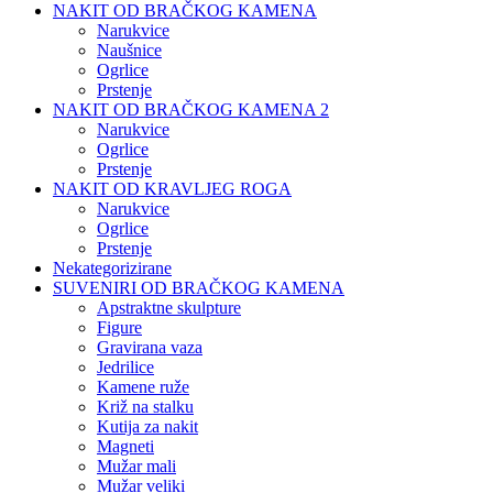
NAKIT OD BRAČKOG KAMENA
Narukvice
Naušnice
Ogrlice
Prstenje
NAKIT OD BRAČKOG KAMENA 2
Narukvice
Ogrlice
Prstenje
NAKIT OD KRAVLJEG ROGA
Narukvice
Ogrlice
Prstenje
Nekategorizirane
SUVENIRI OD BRAČKOG KAMENA
Apstraktne skulpture
Figure
Gravirana vaza
Jedrilice
Kamene ruže
Križ na stalku
Kutija za nakit
Magneti
Mužar mali
Mužar veliki