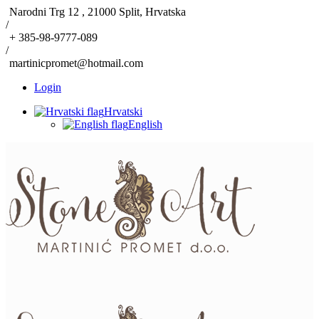
Narodni Trg 12 , 21000 Split, Hrvatska
/
+ 385-98-9777-089
/
martinicpromet@hotmail.com
Login
Hrvatski
English