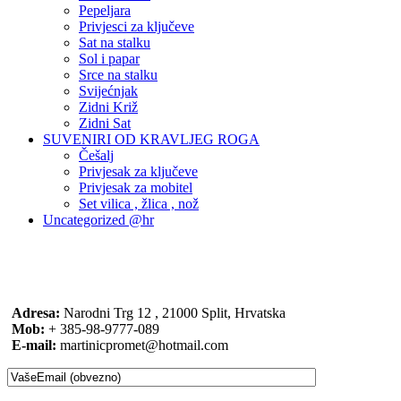
Pepeljara
Privjesci za ključeve
Sat na stalku
Sol i papar
Srce na stalku
Svijećnjak
Zidni Križ
Zidni Sat
SUVENIRI OD KRAVLJEG ROGA
Češalj
Privjesak za ključeve
Privjesak za mobitel
Set vilica , žlica , nož
Uncategorized @hr
Adresa:
Narodni Trg 12 , 21000 Split, Hrvatska
Mob:
+ 385-98-9777-089
E-mail:
martinicpromet@hotmail.com