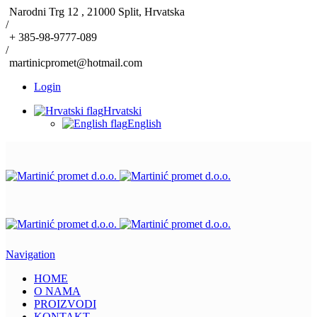
Narodni Trg 12 , 21000 Split, Hrvatska
/
+ 385-98-9777-089
/
martinicpromet@hotmail.com
Login
Hrvatski
English
Navigation
HOME
O NAMA
PROIZVODI
KONTAKT