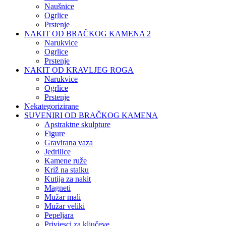
Naušnice
Ogrlice
Prstenje
NAKIT OD BRAČKOG KAMENA 2
Narukvice
Ogrlice
Prstenje
NAKIT OD KRAVLJEG ROGA
Narukvice
Ogrlice
Prstenje
Nekategorizirane
SUVENIRI OD BRAČKOG KAMENA
Apstraktne skulpture
Figure
Gravirana vaza
Jedrilice
Kamene ruže
Križ na stalku
Kutija za nakit
Magneti
Mužar mali
Mužar veliki
Pepeljara
Privjesci za ključeve