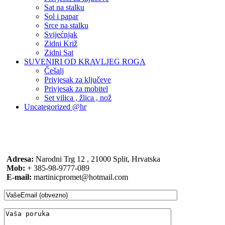
Sat na stalku
Sol i papar
Srce na stalku
Svijećnjak
Zidni Križ
Zidni Sat
SUVENIRI OD KRAVLJEG ROGA
Češalj
Privjesak za ključeve
Privjesak za mobitel
Set vilica , žlica , nož
Uncategorized @hr
Adresa:
Narodni Trg 12 , 21000 Split, Hrvatska
Mob:
+ 385-98-9777-089
E-mail:
martinicpromet@hotmail.com