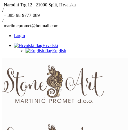
Narodni Trg 12 , 21000 Split, Hrvatska
/
+ 385-98-9777-089
/
martinicpromet@hotmail.com
Login
Hrvatski
English