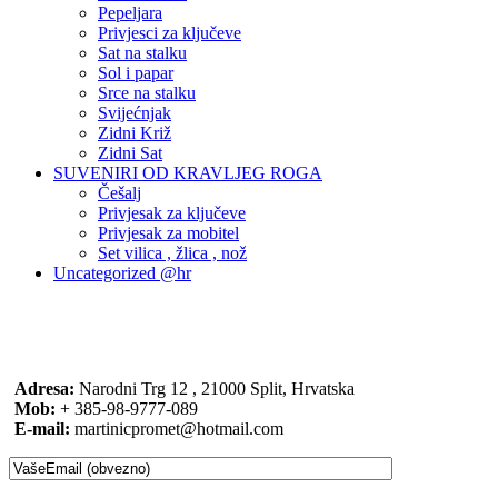
Pepeljara
Privjesci za ključeve
Sat na stalku
Sol i papar
Srce na stalku
Svijećnjak
Zidni Križ
Zidni Sat
SUVENIRI OD KRAVLJEG ROGA
Češalj
Privjesak za ključeve
Privjesak za mobitel
Set vilica , žlica , nož
Uncategorized @hr
Adresa:
Narodni Trg 12 , 21000 Split, Hrvatska
Mob:
+ 385-98-9777-089
E-mail:
martinicpromet@hotmail.com