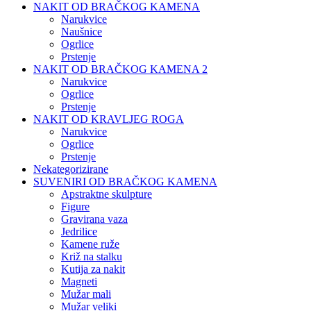
NAKIT OD BRAČKOG KAMENA
Narukvice
Naušnice
Ogrlice
Prstenje
NAKIT OD BRAČKOG KAMENA 2
Narukvice
Ogrlice
Prstenje
NAKIT OD KRAVLJEG ROGA
Narukvice
Ogrlice
Prstenje
Nekategorizirane
SUVENIRI OD BRAČKOG KAMENA
Apstraktne skulpture
Figure
Gravirana vaza
Jedrilice
Kamene ruže
Križ na stalku
Kutija za nakit
Magneti
Mužar mali
Mužar veliki