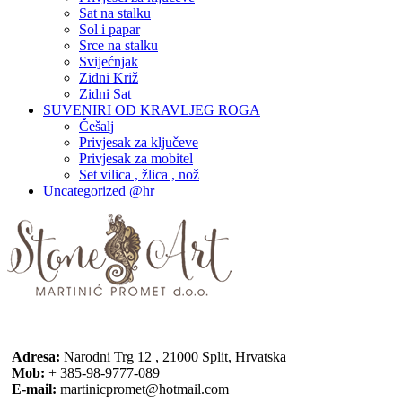
Sat na stalku
Sol i papar
Srce na stalku
Svijećnjak
Zidni Križ
Zidni Sat
SUVENIRI OD KRAVLJEG ROGA
Češalj
Privjesak za ključeve
Privjesak za mobitel
Set vilica , žlica , nož
Uncategorized @hr
Adresa:
Narodni Trg 12 , 21000 Split, Hrvatska
Mob:
+ 385-98-9777-089
E-mail:
martinicpromet@hotmail.com