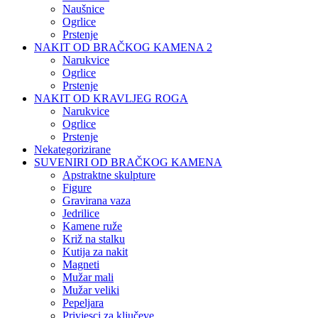
Naušnice
Ogrlice
Prstenje
NAKIT OD BRAČKOG KAMENA 2
Narukvice
Ogrlice
Prstenje
NAKIT OD KRAVLJEG ROGA
Narukvice
Ogrlice
Prstenje
Nekategorizirane
SUVENIRI OD BRAČKOG KAMENA
Apstraktne skulpture
Figure
Gravirana vaza
Jedrilice
Kamene ruže
Križ na stalku
Kutija za nakit
Magneti
Mužar mali
Mužar veliki
Pepeljara
Privjesci za ključeve