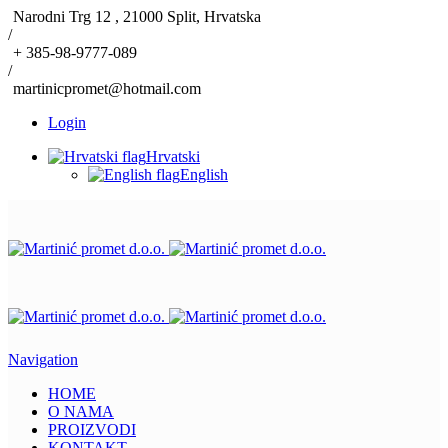
Narodni Trg 12 , 21000 Split, Hrvatska
/
+ 385-98-9777-089
/
martinicpromet@hotmail.com
Login
Hrvatski
English
Navigation
HOME
O NAMA
PROIZVODI
KONTAKT