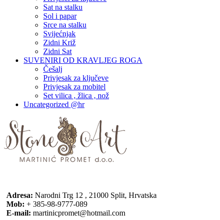
Sat na stalku
Sol i papar
Srce na stalku
Svijećnjak
Zidni Križ
Zidni Sat
SUVENIRI OD KRAVLJEG ROGA
Češalj
Privjesak za ključeve
Privjesak za mobitel
Set vilica , žlica , nož
Uncategorized @hr
Adresa:
Narodni Trg 12 , 21000 Split, Hrvatska
Mob:
+ 385-98-9777-089
E-mail:
martinicpromet@hotmail.com