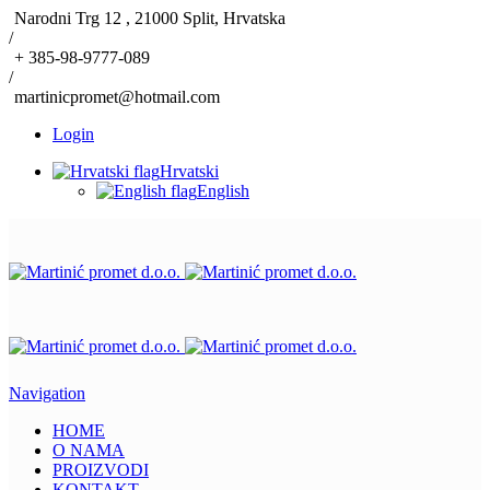
Narodni Trg 12 , 21000 Split, Hrvatska
/
+ 385-98-9777-089
/
martinicpromet@hotmail.com
Login
Hrvatski
English
Navigation
HOME
O NAMA
PROIZVODI
KONTAKT