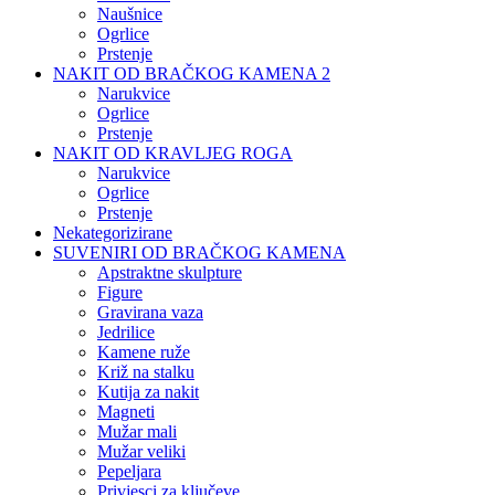
Naušnice
Ogrlice
Prstenje
NAKIT OD BRAČKOG KAMENA 2
Narukvice
Ogrlice
Prstenje
NAKIT OD KRAVLJEG ROGA
Narukvice
Ogrlice
Prstenje
Nekategorizirane
SUVENIRI OD BRAČKOG KAMENA
Apstraktne skulpture
Figure
Gravirana vaza
Jedrilice
Kamene ruže
Križ na stalku
Kutija za nakit
Magneti
Mužar mali
Mužar veliki
Pepeljara
Privjesci za ključeve