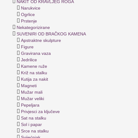
NAKIT OD KRAVLJEG ROGA
Narukvice
Ogrlice
Prstenje
Nekategorizirane
SUVENIRI OD BRAČKOG KAMENA
Apstraktne skulpture
Figure
Gravirana vaza
Jedrilice
Kamene ruže
Križ na stalku
Kutija za nakit
Magneti
Mužar mali
Mužar veliki
Pepeljara
Privjesci za ključeve
Sat na stalku
Sol i papar
Srce na stalku
Svijećnjak