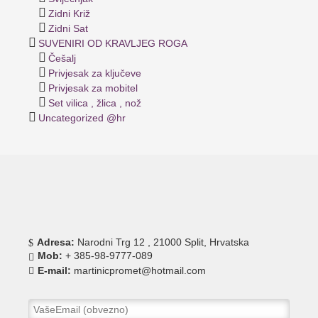
Zidni Križ
Zidni Sat
SUVENIRI OD KRAVLJEG ROGA
Češalj
Privjesak za ključeve
Privjesak za mobitel
Set vilica , žlica , nož
Uncategorized @hr
Adresa:
Narodni Trg 12 , 21000 Split, Hrvatska
Mob:
+ 385-98-9777-089
E-mail:
martinicpromet@hotmail.com