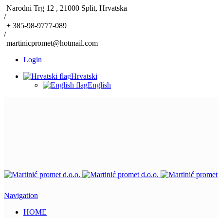
Narodni Trg 12 , 21000 Split, Hrvatska
/
+ 385-98-9777-089
/
martinicpromet@hotmail.com
Login
Hrvatski
English
Navigation
HOME