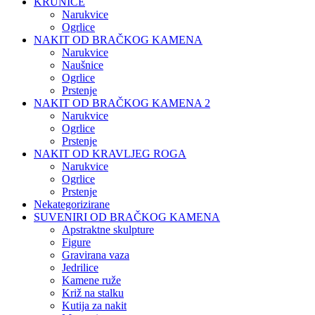
KRUNICE
Narukvice
Ogrlice
NAKIT OD BRAČKOG KAMENA
Narukvice
Naušnice
Ogrlice
Prstenje
NAKIT OD BRAČKOG KAMENA 2
Narukvice
Ogrlice
Prstenje
NAKIT OD KRAVLJEG ROGA
Narukvice
Ogrlice
Prstenje
Nekategorizirane
SUVENIRI OD BRAČKOG KAMENA
Apstraktne skulpture
Figure
Gravirana vaza
Jedrilice
Kamene ruže
Križ na stalku
Kutija za nakit