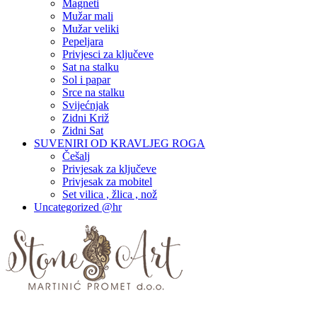
Magneti
Mužar mali
Mužar veliki
Pepeljara
Privjesci za ključeve
Sat na stalku
Sol i papar
Srce na stalku
Svijećnjak
Zidni Križ
Zidni Sat
SUVENIRI OD KRAVLJEG ROGA
Češalj
Privjesak za ključeve
Privjesak za mobitel
Set vilica , žlica , nož
Uncategorized @hr