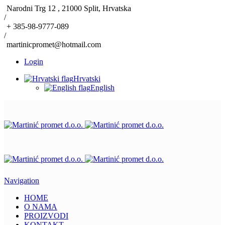
Narodni Trg 12 , 21000 Split, Hrvatska
/
+ 385-98-9777-089
/
martinicpromet@hotmail.com
Login
Hrvatski
English
Navigation
HOME
O NAMA
PROIZVODI
KONTAKT