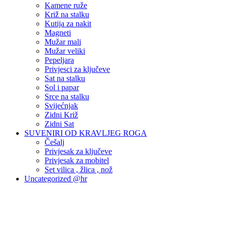
Kamene ruže
Križ na stalku
Kutija za nakit
Magneti
Mužar mali
Mužar veliki
Pepeljara
Privjesci za ključeve
Sat na stalku
Sol i papar
Srce na stalku
Svijećnjak
Zidni Križ
Zidni Sat
SUVENIRI OD KRAVLJEG ROGA
Češalj
Privjesak za ključeve
Privjesak za mobitel
Set vilica , žlica , nož
Uncategorized @hr