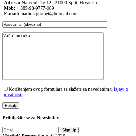
Adresa:
Narodni Trg 12 , 21000 Split, Hrvatska
Mob:
+ 385-98-9777-089
E-mail:
martinicpromet@hotmail.com
Korištenjem ovog formulara se slažete sa navedenim u
Izjavi o
privatnosti
Pribilježite se za
Newsletter
Sign Up
Martinić Promet d.o.o.
© 2026