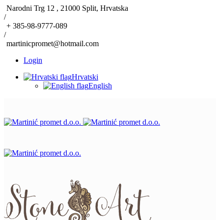
Narodni Trg 12 , 21000 Split, Hrvatska
/
+ 385-98-9777-089
/
martinicpromet@hotmail.com
Login
Hrvatski
English