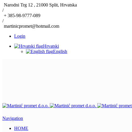
Narodni Trg 12 , 21000 Split, Hrvatska
/
+ 385-98-9777-089
/
martinicpromet@hotmail.com
Login
Hrvatski
English
Navigation
HOME