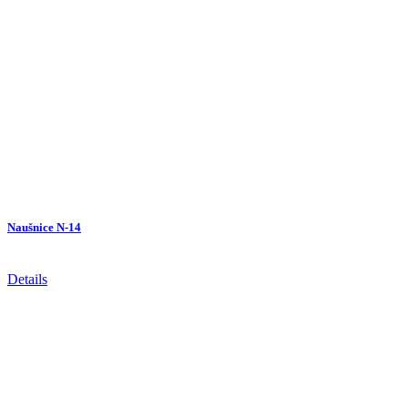
Naušnice N-14
Details